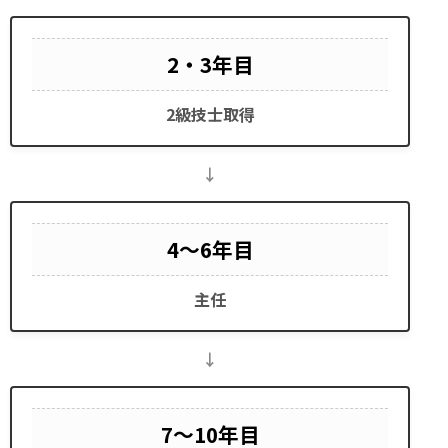
2・3年目
2級技士取得
4～6年目
主任
7～10年目